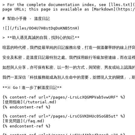
> For the complete documentation index, see [llms.txt](
page URLs; this page is available as [Markdown](https:/
# 幫助小手冊 - 溫度日記

![](/files/OO4U7H8stDqDoKNB5tnH)

> **助人遇見真誠的自我，找到心的知己**

喧囂的時代裡，我們從最單純的日記服務出發，打造一個溫馨寧靜的線上抒寫
安全及私密，是溫度日記最特別之處。我們採用銀行等級加密連線，而在這裡
如想與人分享，亦可保有私密、以一對一的方式，與閨密、男友或站上認識的
我們一直深信「科技服務能成為別人生命中的需要，並體現人文的關懷」，期
**※ Go！進一步了解溫度日記**

{% content-ref url="/pages/-LrsLcXQGMPVab5vwURF" %}

[使用指南](/tutorial.md)

{% endcontent-ref %}

{% content-ref url="/pages/-LrsCGVKDHUc0SoGB5ut" %}

[常見問題](/faq.md)

{% endcontent-ref %}
