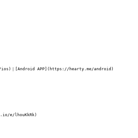
ios)｜[Android APP](https://hearty.me/android)
