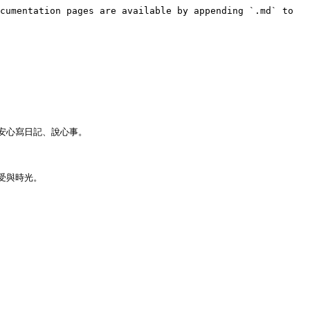
cumentation pages are available by appending `.md` to 
心寫日記、說心事。

與時光。
